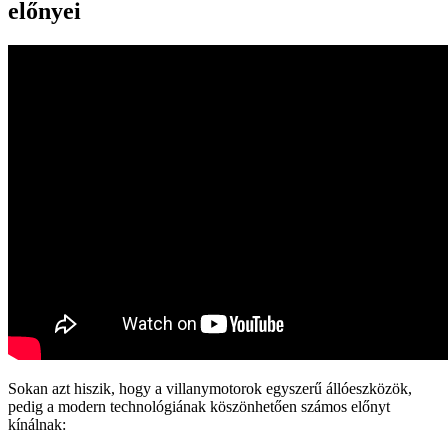
előnyei
Sokan azt hiszik, hogy a villanymotorok egyszerű állóeszközök,
pedig a modern technológiának köszönhetően számos előnyt
kínálnak: