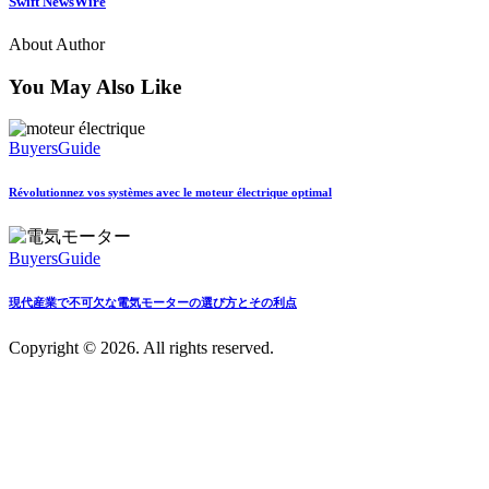
Swift NewsWire
About Author
You May Also Like
BuyersGuide
Révolutionnez vos systèmes avec le moteur électrique optimal
BuyersGuide
現代産業で不可欠な電気モーターの選び方とその利点
Copyright © 2026. All rights reserved.