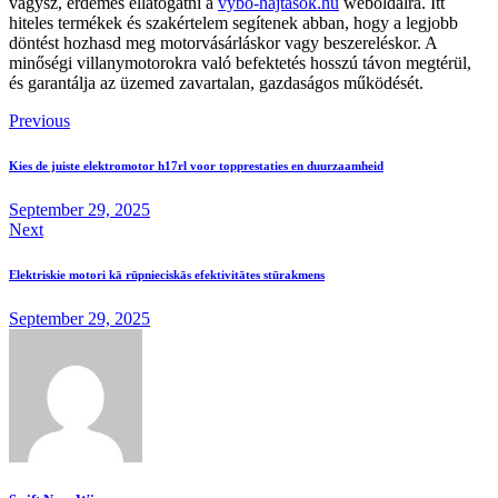
vágysz, érdemes ellátogatni a
vybo-hajtasok.hu
weboldalra. Itt
hiteles termékek és szakértelem segítenek abban, hogy a legjobb
döntést hozhasd meg motorvásárláskor vagy beszereléskor. A
minőségi villanymotorokra való befektetés hosszú távon megtérül,
és garantálja az üzemed zavartalan, gazdaságos működését.
Post
Previous
navigation
Kies de juiste elektromotor h17rl voor topprestaties en duurzaamheid
September 29, 2025
Next
Elektriskie motori kā rūpnieciskās efektivitātes stūrakmens
September 29, 2025