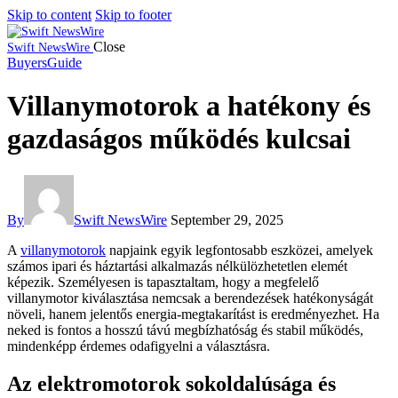
Skip to content
Skip to footer
Close
Swift NewsWire
BuyersGuide
Villanymotorok a hatékony és
gazdaságos működés kulcsai
By
Swift NewsWire
September 29, 2025
A
villanymotorok
napjaink egyik legfontosabb eszközei, amelyek
számos ipari és háztartási alkalmazás nélkülözhetetlen elemét
képezik. Személyesen is tapasztaltam, hogy a megfelelő
villanymotor kiválasztása nemcsak a berendezések hatékonyságát
növeli, hanem jelentős energia-megtakarítást is eredményezhet. Ha
neked is fontos a hosszú távú megbízhatóság és stabil működés,
mindenképp érdemes odafigyelni a választásra.
Az elektromotorok sokoldalúsága és