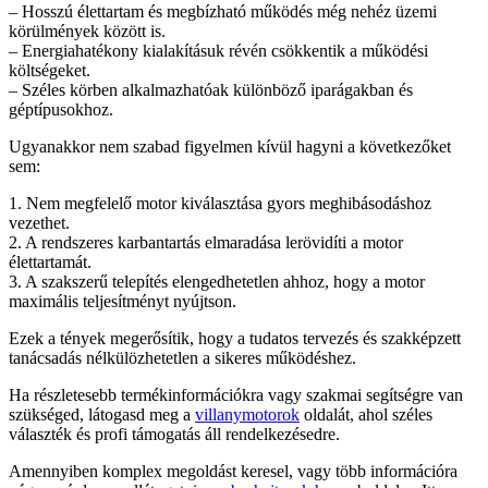
– Hosszú élettartam és megbízható működés még nehéz üzemi
körülmények között is.
– Energiahatékony kialakításuk révén csökkentik a működési
költségeket.
– Széles körben alkalmazhatóak különböző iparágakban és
géptípusokhoz.
Ugyanakkor nem szabad figyelmen kívül hagyni a következőket
sem:
1. Nem megfelelő motor kiválasztása gyors meghibásodáshoz
vezethet.
2. A rendszeres karbantartás elmaradása lerövidíti a motor
élettartamát.
3. A szakszerű telepítés elengedhetetlen ahhoz, hogy a motor
maximális teljesítményt nyújtson.
Ezek a tények megerősítik, hogy a tudatos tervezés és szakképzett
tanácsadás nélkülözhetetlen a sikeres működéshez.
Ha részletesebb termékinformációkra vagy szakmai segítségre van
szükséged, látogasd meg a
villanymotorok
oldalát, ahol széles
választék és profi támogatás áll rendelkezésedre.
Amennyiben komplex megoldást keresel, vagy több információra