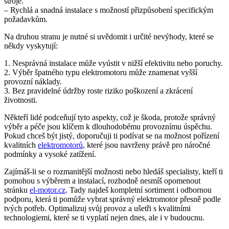
stroje.
– Rychlá a snadná instalace s možností přizpůsobení specifickým
požadavkům.
Na druhou stranu je nutné si uvědomit i určité nevýhody, které se
někdy vyskytují:
1. Nesprávná instalace může vyústit v nižší efektivitu nebo poruchy.
2. Výběr špatného typu elektromotoru může znamenat vyšší
provozní náklady.
3. Bez pravidelné údržby roste riziko poškození a zkrácení
životnosti.
Někteří lidé podceňují tyto aspekty, což je škoda, protože správný
výběr a péče jsou klíčem k dlouhodobému provoznímu úspěchu.
Pokud chceš být jistý, doporučuji ti podívat se na možnost pořízení
kvalitních
elektromotorů
, které jsou navrženy právě pro náročné
podmínky a vysoké zatížení.
Zajímáš-li se o rozmanitější možnosti nebo hledáš specialisty, kteří ti
pomohou s výběrem a instalací, rozhodně nesmíš opomenout
stránku
el-motor.cz
. Tady najdeš kompletní sortiment i odbornou
podporu, která ti pomůže vybrat správný elektromotor přesně podle
tvých potřeb. Optimalizuj svůj provoz a ušetři s kvalitními
technologiemi, které se ti vyplatí nejen dnes, ale i v budoucnu.