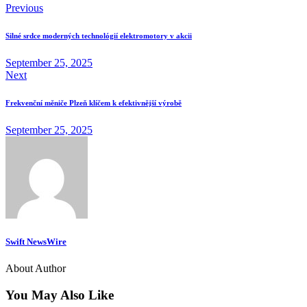
Post
Previous
navigation
Silné srdce moderných technológií elektromotory v akcii
September 25, 2025
Next
Frekvenční měniče Plzeň klíčem k efektivnější výrobě
September 25, 2025
Swift NewsWire
About Author
You May Also Like