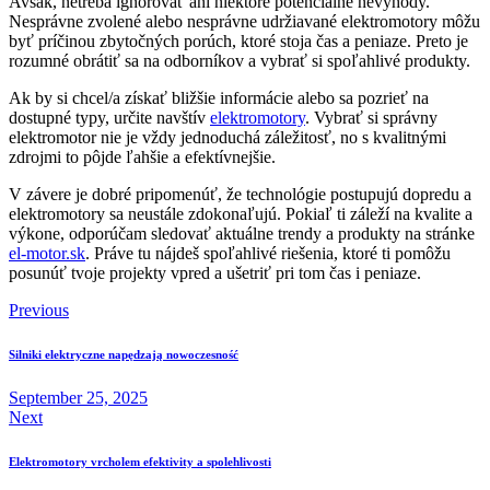
Avšak, netreba ignorovať ani niektoré potenciálne nevýhody.
Nesprávne zvolené alebo nesprávne udržiavané elektromotory môžu
byť príčinou zbytočných porúch, ktoré stoja čas a peniaze. Preto je
rozumné obrátiť sa na odborníkov a vybrať si spoľahlivé produkty.
Ak by si chcel/a získať bližšie informácie alebo sa pozrieť na
dostupné typy, určite navštív
elektromotory
. Vybrať si správny
elektromotor nie je vždy jednoduchá záležitosť, no s kvalitnými
zdrojmi to pôjde ľahšie a efektívnejšie.
V závere je dobré pripomenúť, že technológie postupujú dopredu a
elektromotory sa neustále zdokonaľujú. Pokiaľ ti záleží na kvalite a
výkone, odporúčam sledovať aktuálne trendy a produkty na stránke
el-motor.sk
. Práve tu nájdeš spoľahlivé riešenia, ktoré ti pomôžu
posunúť tvoje projekty vpred a ušetriť pri tom čas i peniaze.
Post
Previous
navigation
Silniki elektryczne napędzają nowoczesność
September 25, 2025
Next
Elektromotory vrcholem efektivity a spolehlivosti